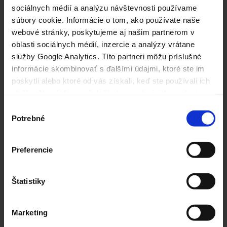
sociálnych médií a analýzu návštevnosti používame
súbory cookie. Informácie o tom, ako používate naše
Krajina:
*
webové stránky, poskytujeme aj našim partnerom v
Slovensko
oblasti sociálnych médií, inzercie a analýzy vrátane
služby Google Analytics. Títo partneri môžu príslušné
Číslo mobilného telefónu:
informácie skombinovať s ďalšími údajmi, ktoré ste im
poskytli alebo ktoré od vás získali, keď ste používali ich
služby. Nezdieľame však žiadne osobné údaje, ako je
vaše meno alebo IP adresa.
Výber
E-mailová adresa:
*
Potrebné
súhlasu
Preferencie
Potvrďte e-mailovú adresu:
*
Štatistiky
Podrobnosti O Produkte
Marketing