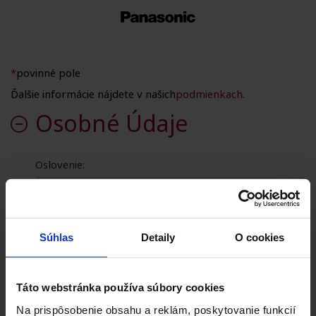
*
povinné pole
Ďalšie informácie nájdete v našich
podmienkach
.
Osobné Údaje
Oslovenie:
Meno:
*
Súhlas
Detaily
O cookies
Táto webstránka používa súbory cookies
Priezvisko:
*
Na prispôsobenie obsahu a reklám, poskytovanie funkcií